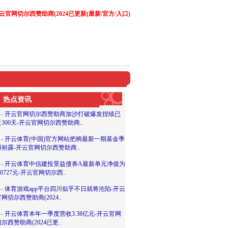
云官网切尔西赞助商(2024已更新(最新/官方/入口)
热点资讯
开云官网切尔西赞助商加沙打破爆发捏续已
>>
近300天-开云官网切尔西赞助商..
开云体育(中国)官方网站把柄最新一期基金季
>>
报袒露-开云官网切尔西赞助商..
开云体育中信建投景益债券A最新单元净值为
>>
.0727元-开云官网切尔西..
体育游戏app平台四川似乎不日就将沦陷-开云
>>
网切尔西赞助商(2024..
开云体育本年一季度营收3.38亿元-开云官网
>>
尔西赞助商(2024已更..