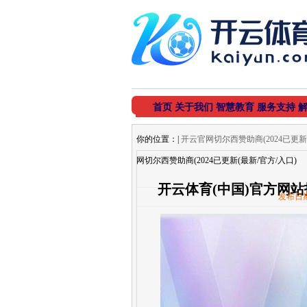
首页
关于我们
智慧教育
服务支持
你的位置：
|
开云官网切尔西赞助商(2024已更新(
网切尔西赞助商(2024已更新(最新/官方/入口)
开云体育(中国)官方网站报
发布日期：