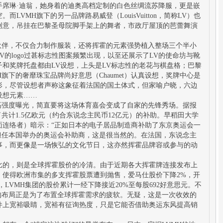
手席琳·迪翁，她身着的迪奥高档定制的白色丝绸流苏降服，更是嵌
LVMH旗下的另一品牌路易威登（LouisVuitton，简称LV）也
创意，吊挂在巴黎圣母院脚手架上的舞者，市政厅屋顶的芭蕾舞演
伙伴，不仅合力制作服装，还将挥霍的元素强势植入整场三个半小
V的logo过甚标志性图案频繁出现，以至还展示了LV的使命坊与靴
和奖牌托盘都由LV设想，上头是LV标志性的老花与棋盘格；巴黎
旗下的奢靡珠宝品牌尚好意思（Chaumet）认真设想，奖牌中心是
形，尽管设想者声称这象征着法国的国土体式，但家喻户晓，六边
设想元素……
高强度曝光，简直要将这场体育嘉会变成了自家的先锋秀场。据报
共计1.5亿欧元（约合东说念主民币12亿元）的补助。早稻田大学
面连络者）暗示：“正如日本的电子居品制造商补助了东京奥运会一
担任本国举办的奥运会补助商，这是很当然的。在法国，东说念主
事，而更像是一场恢弘的文化节日，这亦然挥霍品牌容或参与的动
比的，则是全球挥霍股价的冷清。由于近期各大挥霍牌连接发布上
，使得欧洲市集的多支挥霍股票遭到抛售，爱马仕股价下降2%，开
LVMH集团的股价累计一经下降接近20%至每股692好意思元。不
的布局正是为了布置全球挥霍需求的疲软。无疑，这是一次收效的
件上宽裕吸睛，宽裕有征询热度，只是它能否借助奥运东风提高销
。