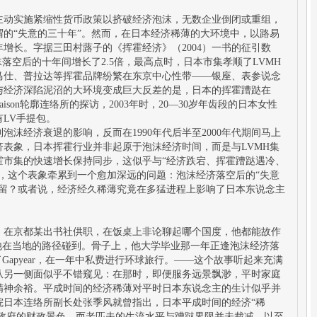
，主动实施紧缩性货币政策以挤破经济泡沫，无数企业倒闭或重组，
的“失意的三十年”。然而，在日本经济稀薄的大环境中，以路易
增长。字据三田村蕗子的《挥霍经济》（2004）一书的征引数
落空后的十年间增长了2.5倍，最高点时，日本市集孝顺了LVMH
马仕、普拉达等挥霍品牌纷繁在东京中心性带——银座、表参说念
与经济深陷泥沼的大环境变成巨大反差的是，日本的挥霍蹧跶在
ison轮廓连络所的探访，2003年时，20—30岁年齿段的日本女性
LV手提包。
沫经济衰退的影响，反而在1990年代后半至2000年代期间马上
表象，日本挥霍行业并非起原于泡沫经济时间，而是与LVMH集
挥霍市集的快速增长保持同步，这似乎与“经济跌宕、挥霍蹧跶遇冷、
，这个表象牵累到一个愈加深远的问题：泡沫经济落空后的“失意
不留？或者说，经济经久稀薄究竟在多猛进程上影响了日本东说念主
，在京都某出书社供职，在饭桌上非论聊起哪个国度，他都能故作
他在当地的路径碰到。骨子上，他大学毕业那一年正逢泡沫经济落
Gapyear，在一年中私费进行环球旅行。——这个故事听起来充满
从另一侧面似乎不错窥见：在那时，即便服务远景飘渺，平时家庭
精神余裕。平成时间的经济稀薄对平时日本东说念主的生计似乎并
院日本连络所副长处张季风就曾指出，日本平成时间的经济“稀
本政府的财政景色，而老匹夫的生流水平与蹧跶界限并未裁减，以至