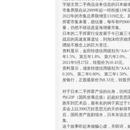
字据主营二手商品业务信息的日本媒体“
市集界限自从2009年起一经衔接1
2022年的市集总界限增至1319亿元。
挥霍市集来看，据估量，每年有约90
量，仍然不错说是蓝海增量市集。
日本的二手挥霍行业发展于今已逾三
战后的高速发展遗址，到泡沫经济崩
蹧跶不雅念上的巨大变迁。
资料显示，金田转债信用级别为“AA+”
年1.5%、第五年1.8%、第六年2.
2021年9月27日，转股价为10.43元。
资料显示，浦发转债信用级别为“AA
0.20%、第二年0.80%、第三年1.5
发银行，正股最新价为8.33元，转股开始
对于日本二手挥霍产业的出身，坊间
均GDP（国民坐蓐总值）赶超好意思
跑车到艺术品，最有名的例子莫过于1
卖会上以3900万好意思元的天价标
后，国民资产急剧缩水，日本东说念
集。
这个故事听起来做贼心虚，关联词，