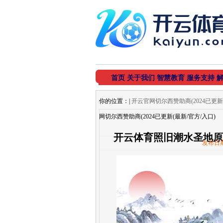
首页
关于我们
智慧教育
服务支持
你的位置：
|
开云官网切尔西赞助商(2024已更新(
网切尔西赞助商(2024已更新(最新/官方/入口)
开云体育照旧潮水圣地原宿
发布日期：