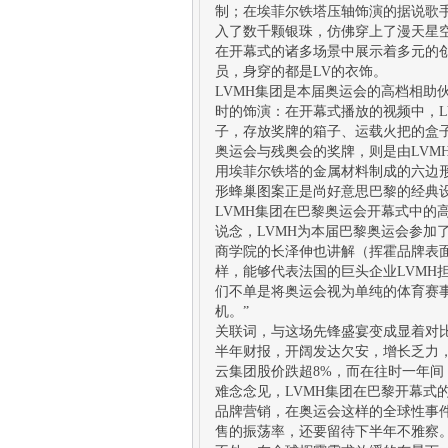
制；在埃菲尔铁塔压轴饰演的据说歌
入了数千颗银珠，仿佛穿上了漫天星空。而
在开幕式的诸多场景中展示着多元的
员，身穿的都是LV的衣饰。
LVMH集团是本届奥运会的高档相助
时的饰演：在开幕式播放的视频中，L
子，存放奖牌的箱子、运载火把的盒子
奥运会与残奥会的奖牌，则是由LVMH
用埃菲尔铁塔的金属材料制成的六边
形蜂巢图案正是尚好意思巴黎的经典
LVMH集团在巴黎奥运会开幕式中的
说念，LVMH为本届巴黎奥运会参加了
商学院的长泽伸也讲解（挥霍品牌表
样，能够代表法国的巨头企业LVMH
们不单是将奥运会视为单纯的体育赛
机。”
关联词，与这场先锋盛宴变成显着对
半年财报，开阔发达欠安，增长乏力
云集团股价跌超8%，而在往时一年间，
难念念见，LVMH集团在巴黎开幕式
品牌营销，在奥运会这样的全球性事
售的振荡率，还要留待下半年不雅察