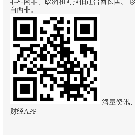
非和南非、欧洲和阿拉伯连合酋长国。 
自西非。
海量资讯
财经APP