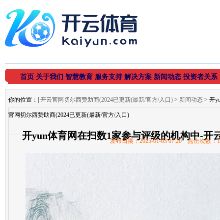
首页
关于我们
智慧教育
服务支持
解决方案
新闻动态
投资者关系
你的位置：
|
开云官网切尔西赞助商(2024已更新(最新/官方/入口)
>
新闻动态
> 开
官网切尔西赞助商(2024已更新(最新/官方/入口)
开yun体育网在扫数1家参与评级的机构中-开云
发布日期：2025-01-03 07:20 点击次数：1
更新(最新/官方/入口