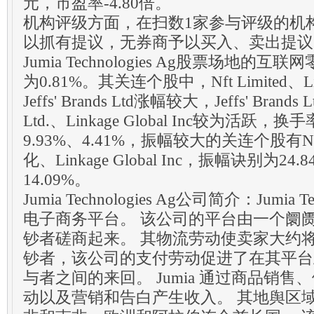
元，市盈率-4.80倍。
机构评级方面，在扫数1家参与评级的机构
以抓有提议，无券商予以买入、卖出提议
Jumia Technologies Ag股票场地
为0.81%。其关连个股中，Nft Limited、Link
Jeffs' Brands Ltd涨幅较大，Jeffs' Brands 
Ltd.、Linkage Global Inc较为活跃，
9.93%、4.41%，振幅较大的关连个股有Nft
化、Linkage Global Inc，振幅诀别为24.
14.09%。
Jumia Technologies Ag公司简介：Jumia T
电子商务平台。 该公司的平台由一个阛
钞者磋商起来。 其物流劳动使卖家大约
钞者，该公司的支付劳动促进了在其平台
与者之间的来回。 Jumia 通过商品销
动以及营销和告白产生收入。 其地舆区