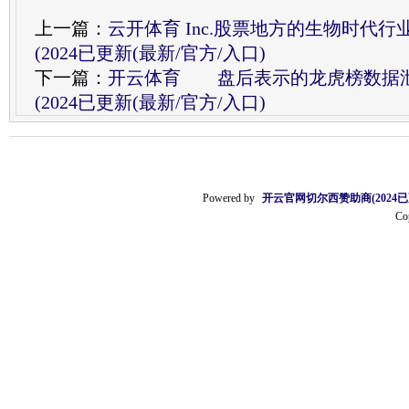
上一篇：
云开体育 Inc.股票地方的生物时代
(2024已更新(最新/官方/入口)
下一篇：
开云体育 盘后表示的龙虎榜数据泄
(2024已更新(最新/官方/入口)
Powered by
开云官网切尔西赞助商(2024已
Co