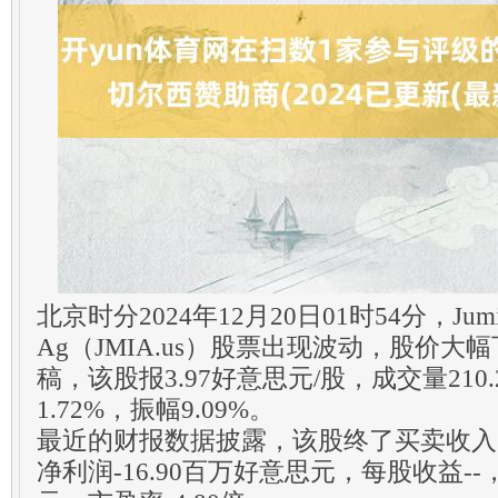
北京时分2024年12月20日01时54分，Jumia T
Ag（JMIA.us）股票出现波动，股价大幅
稿，该股报3.97好意思元/股，成交量210
1.72%，振幅9.09%。
最近的财报数据披露，该股终了买卖收入3
净利润-16.90百万好意思元，每股收益--