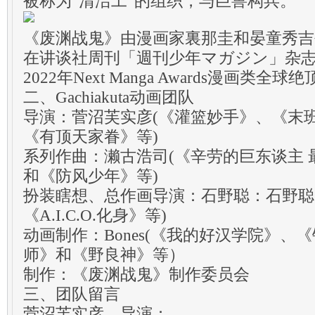
被称为“清洁工”的组织，与巨兽构兵。
《废渊战鬼》由漫画家裏那圭和晏童秀吉创
在讲谈社周刊「週刊少年マガジン」杂
2022年Next Manga Awards漫画类全球
二、Gachiakuta动画团队
导演：菅沼芙实彦(《灌篮妙手》、《末
《有顶天家眷》等)
系列作曲：濑古浩司(《辛劳的巨东谈主 
和《防风少年》等)
扮装瞎想、总作画导演：石野聪：石野聪
《A.I.C.O.化身》等)
动画制作：Bones(《我的好汉学院》、
师》和《野良神》等）
制作：《废渊战鬼》制作委员会
三、团队留言
菅沼芙实彦，导演：