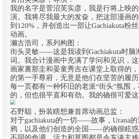
我的名字是菅沼芙实彦，我是行将上映的Gac
演。我将尽我最大的发奋，把这部漫画的
到120%，并创造出一部让Gachiakut
动画。
濑古浩司，系列构图：
街头灵敏——这是我读到Gachiakuta
词。我合计漫画中充满了学问和见识，这
画家裏那圭和晏童秀吉在课堂上取得的，
的第一手尊府，无意是他们在坚苦的履历
每一页都有一种怀旧的老派“街头”氛围
的，但也很平直和有劲。我的确很可爱这
石野聪，扮装瞎想兼首席动画总监：
对于gachiakuta的一切——故事，Uran
鸦，以及他们创造的全国——的确很眩惑东
不同的色调、活力和草图都是令东谈主难