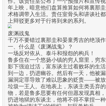
作。该责任室公布了一个预报片和宣传视频
年上映，暗意他们盘算推算如何将裏那圭
术格调带入生活。责任室骨头和讲谈社都
上辩驳更多对于行将到来的系列。
废渊战鬼
千万不要错过裏那圭和晏童秀吉的绝顶作
一、什么是《废渊战鬼》？
一场反对依从、泰斗和报怨的构兵！
鲁多住在一个悠扬小镇的穷人窟里，穷东
影下强迫过活，富东谈主过着败坏的生活
到一边，扔进幽谷。然后有一天，他被漏
漏洞定罪导致了难以思象的贬责——被放
垃圾一王人。在地表上，东谈主类丢弃的
物，若是鲁多思要有任何但愿发现真相，
扔进地狱的东谈主，他将不得不掌捏一种