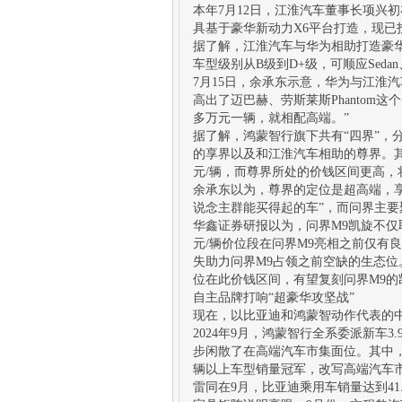
本年7月12日，江淮汽车董事长项兴
具基于豪华新动力X6平台打造，现
据了解，江淮汽车与华为相助打造豪华
车型级别从B级到D+级，可顺应Sedan、
7月15日，余承东示意，华为与江淮
高出了迈巴赫、劳斯莱斯Phanto
多万元一辆，就相配高端。”
据了解，鸿蒙智行旗下共有“四界”，
的享界以及和江淮汽车相助的尊界。其
元/辆，而尊界所处的价钱区间更高，
余承东以为，尊界的定位是超高端，
说念主群能买得起的车”，而问界主要
华鑫证券研报以为，问界M9凯旋不仅
元/辆价位段在问界M9亮相之前仅有
失助力问界M9占领之前空缺的生态位
位在此价钱区间，有望复刻问界M9的
自主品牌打响“超豪华攻坚战”
现在，以比亚迪和鸿蒙智动作代表的中
2024年9月，鸿蒙智行全系委派新车
步闲散了在高端汽车市集面位。其中，问
辆以上车型销量冠军，改写高端汽车
雷同在9月，比亚迪乘用车销量达到41