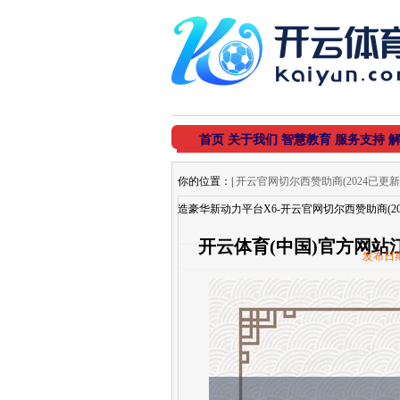
首页
关于我们
智慧教育
服务支持
你的位置：
|
开云官网切尔西赞助商(2024已更新(
造豪华新动力平台X6-开云官网切尔西赞助商(202
开云体育(中国)官方网站
发布日期：
官网切尔西赞