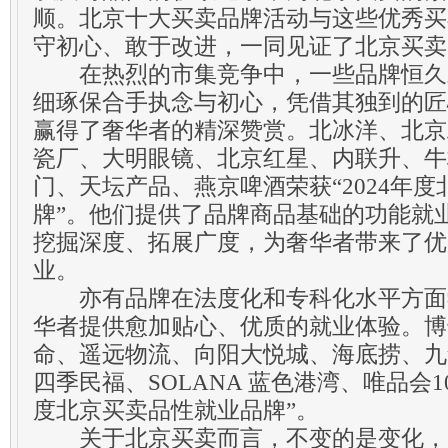
顺。北京十大买卖品牌活动与这些优秀买
守初心、敢于改进，一同见证了北京买卖
在热烈的市集竞争中，一些品牌恒久
细琢保合手执念与初心，凭借其独到的匠
赢得了奢华者的精深赞赏。北冰洋、北京
瓷厂、大明眼镜、北京红星、内联升、牛栏
门、天坛产品、燕京啤酒荣获“2024年
牌”。他们提供了品牌商品基础的功能就
挖掘深度、拓展广度，为奢华者带来了优
业。
亦有品牌在法度化和专科化水平方面
华者提供愈加贴心、优质的就业体验。博
命、遥远物流、向阳大悦城、海底捞、九
四季民福、SOLANA 蓝色港湾、唯品会10
度北京买卖品性就业品牌”。
关于北京买卖而言，不变的是变化，