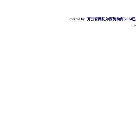
Powered by
开云官网切尔西赞助商(2024已
Co