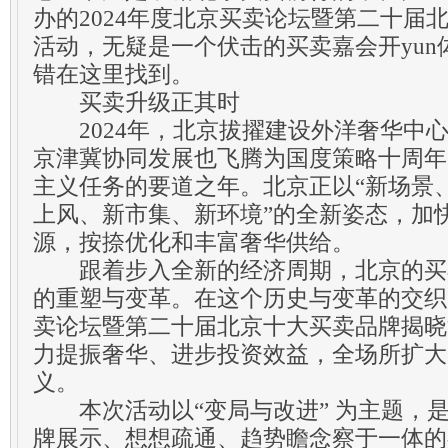
办的2024年度北京买卖论坛暨第二十届
活动，无疑是一个伏击的买卖嘉会开yu
错在这里找到。
买卖升级正其时
2024年，北京拔擢建设外洋奢华中
京津冀协同发展也飞腾为国度策略十周年
主义任务的要道之年。北京正以“新场景
上风、新市集、新环境”的全新姿态，加
源，按捺优化和丰富奢华供给。
跟着步入全新的经济周期，北京的买
的重塑与变革。在这个历史与变革的交织点
卖论坛暨第二十届北京十大买卖品牌揭晓
力提振奢华、进步投资效益，全场所扩大
义。
本次活动以“变局与改进” 为主题，
牌展示、想想疏通、趋势瞻念察于一体的