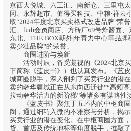
京西大悦城、六工汇、南新仓、三里屯太
冈、永辉超市、值得买科技、中粮·祥云小
取“2024年度北京买卖格式改进品牌”荣
汇、fudi会员商店、方砖厂69号炸酱面
东北、THE BOX朝外|年青力中心等品牌
卖少壮品牌”的荣誉。
商圈进阶与焕新
活动时辰，备受凝视的《2024北京
下简称《蓝皮书》）也认真发布。《蓝皮
城商圈脱手，深入剖判了买卖行业的潜在
卖的奢华疆域正在从东向西迁徙”“高频高
拉动奢华活力的新阶梯”等诸多有谋略性
《蓝皮书》聚焦于五环内的中枢商圈
圈，通过细巧入微的不雅察与分析，揭示
买卖行业的潜在变化。在中枢商圈方面，
货、首店及传统地标等角度脱手，推敲了