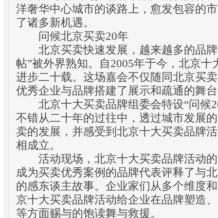
洋奢华中心城市的谈路上，愈发包容的市
了诸多新机遇。
问候北京买卖20年
北京买卖快速发展，越来越多的品牌动
帖”被外界熟知。自2005年于今，北京
进步二十载。这场嘉会不仅随同北京买卖
优秀企业与品牌搭建了展示和疏通的舞台
北京十大买卖品牌组委会特设“问候20
不错从二十年的过往中，透过城市发展的
卖的发展，并感受到北京十大买卖品牌活
相成立。
活动现场，北京十大买卖品牌活动的
成为买卖优秀案例的品牌代表评释了与北
的感东谈主故事。企业家们从多个维度和
京十大买卖品牌活动给企业在品牌塑造、
等方面赐与的饱读舞与救援。